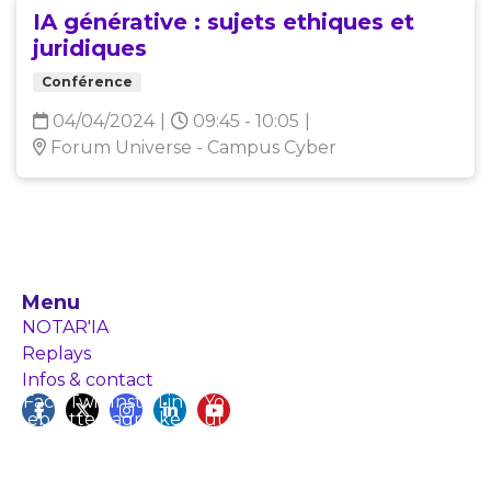
IA générative : sujets ethiques et
juridiques
Conférence
04/04/2024
|
09:45 - 10:05
|
Forum Universe - Campus Cyber
Menu
NOTAR'IA
Replays
Infos & contact
Fac
Twi
Inst
Lin
Yo
eb
tte
agr
ke
ut
ook
r
am
din
ub
e