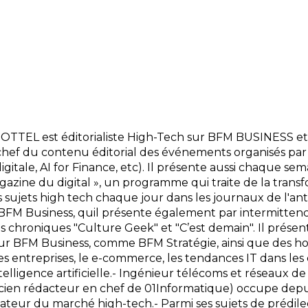
TTEL est éditorialiste High-Tech sur BFM BUSINESS et
chef du contenu éditorial des événements organisés par
digitale, AI for Finance, etc). Il présente aussi chaque s
gazine du digital », un programme qui traite de la transf
sujets high tech chaque jour dans les journaux de l'ante
BFM Business, quil présente également par intermitten
s chroniques "Culture Geek" et "C’est demain". Il prése
 BFM Business, comme BFM Stratégie, ainsi que des hors-sé
des entreprises, le e-commerce, les tendances IT dans les 
ntelligence artificielle.- Ingénieur télécoms et réseaux d
en rédacteur en chef de 01Informatique) occupe depuis 
ateur du marché high-tech.- Parmi ses sujets de prédilect