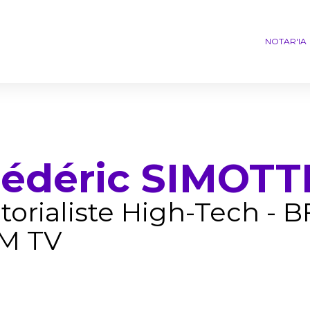
NOTAR'IA
rédéric SIMOTT
torialiste High-Tech - 
M TV