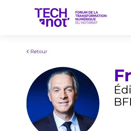
Retour
F
Édi
BF