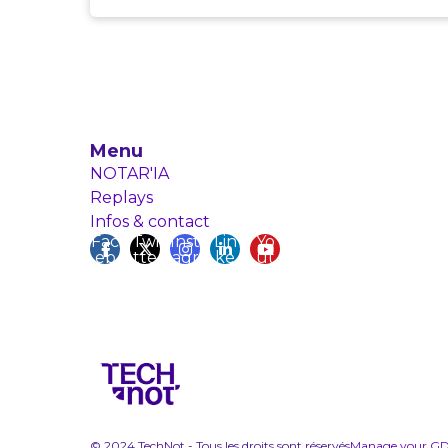
Menu
NOTAR'IA
Replays
Infos & contact
Fac
Twi
Inst
Lin
Yo
eb
tte
agr
ke
ut
ook
r
am
din
ub
e
© 2024 TechNot - Tous les droits sont réservés
Manage your GD